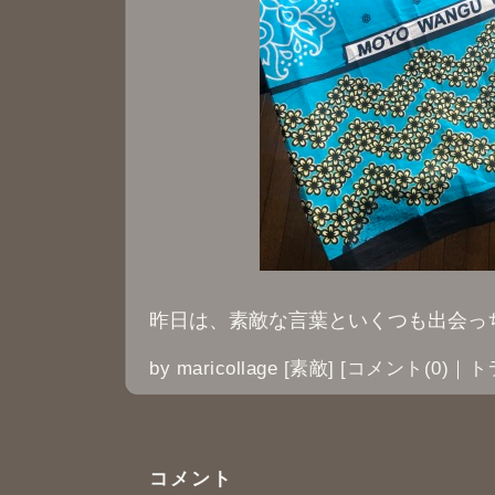
昨日は、素敵な言葉といくつも出会っ
by
maricollage
[
素敵
]
[
コメント(0)
｜
ト
コメント